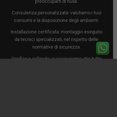
preoccuparti di nulla.
Consulenza personalizzata: valutiamo i tuoi
consumi e la disposizione degli ambienti.
Installazione certificata: montaggio eseguito
da tecnici specializzati, nel rispetto delle
normative di sicurezza.
Verifica e collaudo: ci assicuriamo che tutto
funzioni al meglio sin dal primo giorno.
Assistenza e manutenzione: programmi
dedicati per mantenere la tua caldaia sempre
efficiente.