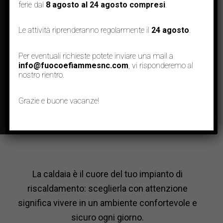
ferie dal
8 agosto al 24 agosto compresi
.
Le attività riprenderanno regolarmente il
24 agosto
.
Per eventuali richieste potete inviare una mail a
info@fuocoefiammesnc.com
, vi risponderemo al
Comfort e tecnologia per
nostro rientro.
la tua casa
Grazie e buone vacanze!
La caldaia è il cuore del tuo impianto di
riscaldamento: sceglierla con attenzione
significa vivere in un ambiente confortevole e
sicuro ogni giorno.