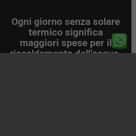
Ogni giorno senza solare
termico significa
maggiori spese per il
riscaldamento dell’acqua.
Richiedi subito un preventivo gratuito e
scopri come installare il tuo impianto solare
termico approfittando degli incentivi
disponibili!
Richiedi subito un preventivo gratuito e