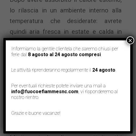
lo rilascia in un ambiente interno alla
temperatura che desiderate: avrete
quindi aria fresca in estate e calda in
×
inverno.
Informiamo la gentile clientela che saremo chiusi per
ferie dal
8 agosto al 24 agosto compresi
.
Le pompe di calore sono ideali per chi
possiede un impianto a riscaldamento a
Le attività riprenderanno regolarmente il
24 agosto
.
pavimento, vive in una casa
Per eventuali richieste potete inviare una mail a
perfettamente isolata dal punto di vista
info@fuocoefiammesnc.com
, vi risponderemo al
nostro rientro.
termico e ha uno spazio all’aria aperta
suﬃcientemente ampio per
Grazie e buone vacanze!
l’apparecchiatura.